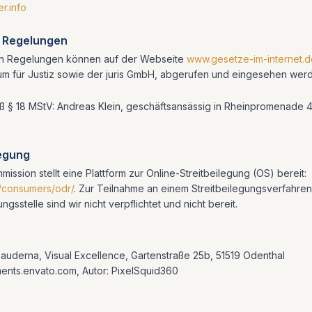
r.info
e Regelungen
en Regelungen können auf der Webseite
www.gesetze-im-internet.d
um für Justiz sowie der juris GmbH, abgerufen und eingesehen wer
ß § 18 MStV: Andreas Klein, geschäftsansässig in Rheinpromenade
legung
ission stellt eine Plattform zur Online-Streitbeilegung (OS) bereit:
u/consumers/odr/
.
Zur Teilnahme an einem Streitbeilegungsverfahren
gsstelle sind wir nicht verpflichtet und nicht bereit.
zauderna, Visual Excellence, Gartenstraße 25b, 51519 Odenthal
ents.envato.com, Autor: PixelSquid360