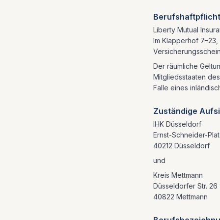
Berufshaftpflich
Liberty Mutual Insu
Im Klapperhof 7–23,
Versicherungsschein
Der räumliche Geltu
Mitgliedsstaaten de
Falle eines inländisc
Zuständige Aufs
IHK Düsseldorf
Ernst-Schneider-Plat
40212 Düsseldorf
und
Kreis Mettmann
Düsseldorfer Str. 26
40822 Mettmann