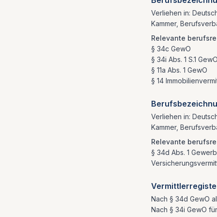
Berufsbezeichnun
Verliehen in: Deutsc
Kammer, Berufsverba
Relevante berufsre
§ 34c GewO
§ 34i Abs. 1 S.1 Gew
§ 11a Abs. 1 GewO
§ 14 Immobilienverm
Berufsbezeichnu
Verliehen in: Deutsc
Kammer, Berufsverba
Relevante berufsre
§ 34d Abs. 1 Gewe
Versicherungsvermi
Vermittlerregist
Nach § 34d GewO al
Nach § 34i GewO fü