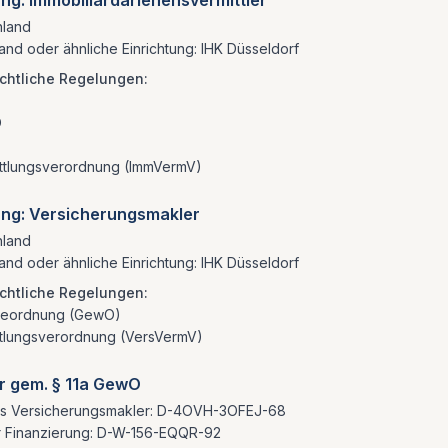
g: Immobiliardarlehensvermittler
hland
nd oder ähnliche Einrichtung: IHK Düsseldorf
chtliche Regelungen:
O
ittlungsverordnung (ImmVermV)
ng: Versicherungsmakler
hland
nd oder ähnliche Einrichtung: IHK Düsseldorf
chtliche Regelungen:
rbeordnung (GewO)
ttlungsverordnung (VersVermV)
er gem. § 11a GewO
s Versicherungsmakler: D-4OVH-3OFEJ-68
r Finanzierung: D-W-156-EQQR-92