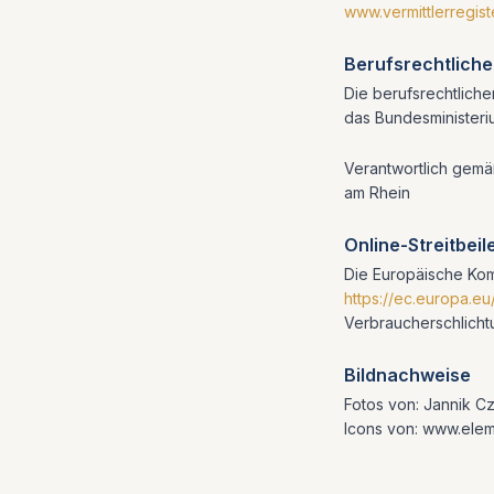
www.vermittlerregiste
Berufsrechtlich
Die berufsrechtlich
das Bundesministeri
Verantwortlich gemä
am Rhein
Online-Streitbei
Die Europäische Komm
https://ec.europa.e
Verbraucherschlichtun
Bildnachweise
Fotos von: Jannik C
Icons von: www.elem