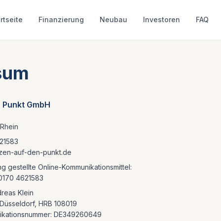
rtseite
Finanzierung
Neubau
Investoren
FAQ
sum
n Punkt GmbH
Rhein
621583
anzen-auf-den-punkt.de
g gestellte Online-Kommunikationsmittel:
0170 4621583
reas Klein
 Düsseldorf, HRB 108019
ifikationsnummer: DE349260649