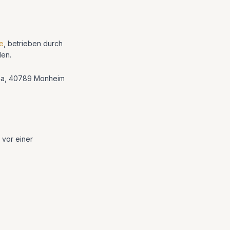
e
,
betrieben durch
den.
 4a, 40789 Monheim
 vor einer