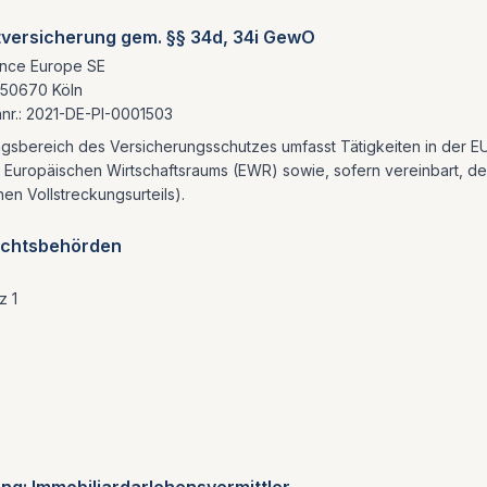
tversicherung gem. §§ 34d, 34i GewO
rance Europe SE
 50670 Köln
nr.: 2021-DE-PI-0001503
ngsbereich des Versicherungsschutzes umfasst Tätigkeiten in der E
s Europäischen Wirtschaftsraums (EWR) sowie, sofern vereinbart, d
hen Vollstreckungsurteils).
ichtsbehörden
z 1